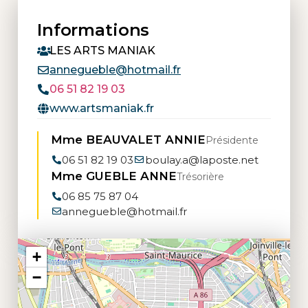
Informations
LES ARTS MANIAK
annegueble@hotmail.fr
06 51 82 19 03
www.artsmaniak.fr
Mme BEAUVALET ANNIE
Présidente
06 51 82 19 03
boulay.a@laposte.net
Mme GUEBLE ANNE
Trésorière
06 85 75 87 04
annegueble@hotmail.fr
+
−