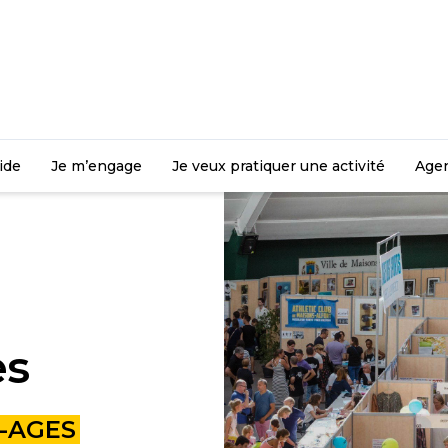
aide
Je m’engage
Je veux pratiquer une activité
Age
es
R-AGES