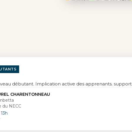
BUTANTS
veau débutant. Implication active des apprenants. supports
UREL CHARENTONNEAU
mbetta
ère du NECC
 13h
r