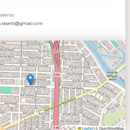
sidente
.rasetti@gmail.com
Leaflet
|
© OpenStreetMap