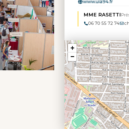
www.uia94.fr
MME RASETTI
Pré
06 70 55 72 74
ch
+
−