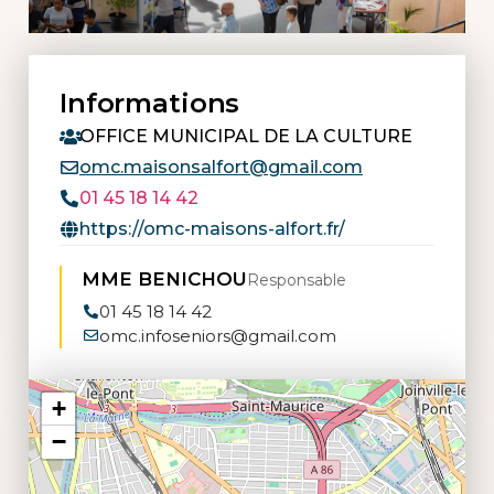
Informations
OFFICE MUNICIPAL DE LA CULTURE
omc.maisonsalfort@gmail.com
01 45 18 14 42
https://omc-maisons-alfort.fr/
MME BENICHOU
Responsable
01 45 18 14 42
omc.infoseniors@gmail.com
+
−