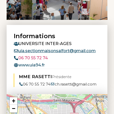
Informations
UNIVERSITE INTER-AGES
uia.sectionmaisonsalfort@gmail.com
06 70 55 72 74
www.uia94.fr
MME RASETTI
Présidente
06 70 55 72 74
ch.rasetti@gmail.com
+
−