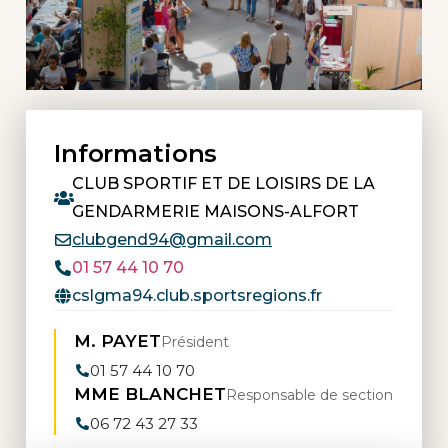
Informations
CLUB SPORTIF ET DE LOISIRS DE LA
GENDARMERIE MAISONS-ALFORT
clubgend94@gmail.com
01 57 44 10 70
cslgma94.club.sportsregions.fr
M. PAYET
Président
01 57 44 10 70
MME BLANCHET
Responsable de section
06 72 43 27 33