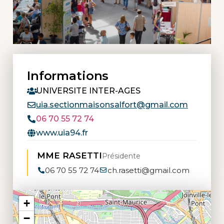
Informations
UNIVERSITE INTER-AGES
uia.sectionmaisonsalfort@gmail.com
06 70 55 72 74
www.uia94.fr
MME RASETTI
Présidente
06 70 55 72 74
ch.rasetti@gmail.com
+
−